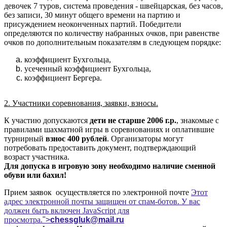
девочек 7 туров, система проведения - швейцарская, без часов,
без записи, 30 минут общего времени на партию и
присуждением неоконченных партий. Победители
определяются по количеству набранных очков, при равенстве
очков по дополнительным показателям в следующем порядке:
коэффициент Бухгольца,
усеченный коэффициент Бухгольца,
коэффициент Бергера.
2. Участники соревнования, заявки, взносы.
К участию допускаются
дети не старше 2006 г.р.
, знакомые с
правилами шахматной игры в соревнованиях и оплатившие
турнирный
взнос 400 рублей
. Организаторы могут
потребовать предоставить документ, подтверждающий
возраст участника.
Для допуска в игровую зону необходимо наличие сменной
обуви или бахил!
Прием заявок осуществляется по электронной почте
Этот
адрес электронной почты защищен от спам-ботов. У вас
должен быть включен JavaScript для
просмотра.
">
chessgluk
@
mail
.
ru