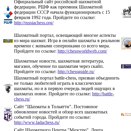
Официальный сайт российской шахматной
федерации. РШФ как преемник Шахматной
федерации СССР начала функционировать с 15
февраля 1992 года. Пройдите по ссылке:
http://russiachess.org/
Шахматный портал, освещающий многие аспекты
из мира шахмат. Игра в онлайн шахматы в реальном
времени с живыми соперниками со всего мира.
Пройдите по ссылке:
http://chessworldweb.com/
Шахматные новости, шахматная литература,
магазин, обучение по шахматам через скайп.
Пройдите по ссылке:
http://chessguide.ru/
Шахматный портал battle-chess, призван объединить
не только любителей играть в классические
шахматы, но и в первую очередь людей ищущих в
шахматах новое. Пройдите по ссылке:
http://battle-
chess.ru/
Сайт "Шахматы в Тольятти". Постоянное
обновление новостей и обзор всех шахматных
событий города. Пройдите по ссылке:
http://www.ladachess.ru/
Сайт Шахматного Центра "Маэстро". Лента