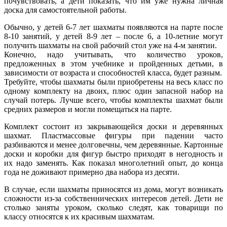
почувствовать, а дети показать, что им уже нужна личная
доска для самостоятельной работы.
Обычно, у детей 6-7 лет шахматы появляются на парте после
8-10 занятий, у детей 8-9 лет – после 6, а 10-летние могут
получить шахматы на свой рабочий стол уже на 4-м занятии.
Конечно, надо учитывать, что количество уроков,
предложенных в этом учебнике и пройденных детьми, в
зависимости от возраста и способностей класса, будет разным.
Требуйте, чтобы шахматы были приобретены на весь класс по
одному комплекту на двоих, плюс один запасной набор на
случай потерь. Лучше всего, чтобы комплекты шахмат были
средних размеров и могли помещаться на парте.
Комплект состоит из закрывающейся доски и деревянных
шахмат. Пластмассовые фигуры при падении часто
разбиваются и менее долговечны, чем деревянные. Картонные
доски и коробки для фигур быстро приходят в негодность и
их надо заменять. Как показал многолетний опыт, до конца
года не доживают примерно два набора из десяти.
В случае, если шахматы приносятся из дома, могут возникать
сложности из-за собственнических интересов детей. Дети не
столько заняты уроком, сколько следят, как товарищи по
классу относятся к их красивым шахматам.