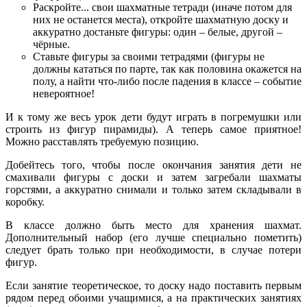
Раскройте... свои шахматные тетради (иначе потом для
них не останется места), откройте шахматную доску и
аккуратно достаньте фигуры: один – белые, другой –
чёрные.
Ставьте фигуры за своими тетрадями (фигуры не
должны кататься по парте, так как половина окажется на
полу, а найти что-либо после падения в классе – событие
невероятное!
И к тому же весь урок дети будут играть в погремушки или
строить из фигур пирамиды). А теперь самое приятное!
Можно расставлять требуемую позицию.
Добейтесь того, чтобы после окончания занятия дети не
смахивали фигуры с доски и затем загребали шахматы
горстями, а аккуратно снимали и только затем складывали в
коробку.
В классе должно быть место для хранения шахмат.
Дополнительный набор (его лучше специально пометить)
следует брать только при необходимости, в случае потери
фигур.
Если занятие теоретическое, то доску надо поставить первым
рядом перед обоими учащимися, а на практических занятиях