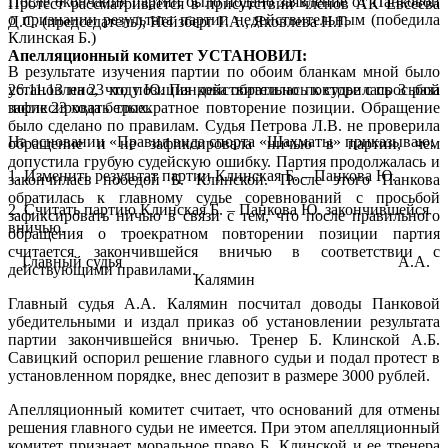
После окончания партии было подано заявление от Панковой
Протест рассматривается в присутствии членов АК Евсеева
о признании результата партии недействительным (победила
Д.С. (председатель), Нейзберг Г.А., Яковлева Н.Г.
Клинская Б.)
Апелляционный комитет УСТАНОВИЛ:
В результате изучения партии по обоим бланкам мной было
установлено, что позиция действительно повторилась 3 раза
26.11.13 на 23 ходу Ю. Панкова обратилась к судье с просьбой
после 23 хода белых.
зафиксировать троекратное повторение позиции. Обращение
было сделано по правилам. Судья Петрова Л.В. не проверила
На основании «Правил вида спорта «Шахматы» приказываю:
обращение и не зафиксировала ничью в партии, чем
допустила грубую судейскую ошибку. Партия продолжалась и
1.
Изменить результат партии Клинская Б. – Панкова Ю.
закончилась победой Б. Клинской. После этого Панкова
обратилась к главному судье соревнований с просьбой
2.
Считать партию Клинская Б. – Панкова Ю. закончившейся
зафиксировать ничью в связи с тем, что после правильного
вничью.
обращения о троекратном повторении позиции партия
считается закончившейся вничью в соответствии с
Главный судья А.А.
действующими правилами.
Калямин
Главный судья А.А. Калямин посчитал доводы Панковой
убедительными и издал приказ об установлении результата
партии закончившейся вничью. Тренер Б. Клинской А.Б.
Савицкий оспорил решение главного судьи и подал протест в
установленном порядке, внес депозит в размере 3000 рублей.
Апелляционный комитет считает, что оснований для отмены
решения главного судьи не имеется. При этом апелляционный
комитет признает моральное право Б. Клинской и ее тренера