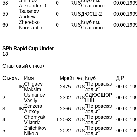
Smirnov
Клуб им.
58
0
RUS
00.00.199
Alexander D.
Спасского
Tsuranov
59
0
RUS
ДЮСШ-2
00.00.199
Andrew
Zherebko
Клуб им.
60
0
RUS
00.00.199
Konstantin
Спасского
SPb Rapid Cup Under
18
Стартовый список
Ст.ном.
Имя
Мрейт
Фед
Клуб
Д.Р.
Chigaev
"Петровская
1
IM
2475
RUS
00.00.19
Maksim
ладья"
Usmanov
СДЮСШОР
2
2392
RUS
00.00.19
Vasily
ШШ
Zenzera
"Петровская
3
IM
2366
RUS
00.00.19
Alexey
ладья"
Chernyak
"Петровская
4
F
2063
RUS
00.00.19
Viktoria
ладья"
Zhilchikov
"Петровская
5
2022
RUS
00.00.19
Nikolai
ладья"