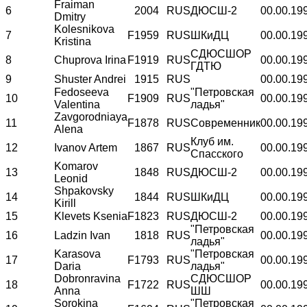
Fraiman
6
2004
RUS
ДЮСШ-2
00.00.19
Dmitry
Kolesnikova
7
F
1959
RUS
ШКиДЦ
00.00.19
Kristina
СДЮСШОР
8
Chuprova Irina
F
1919
RUS
00.00.19
ГДТЮ
9
Shuster Andrei
1915
RUS
00.00.19
Fedoseeva
"Петровская
10
F
1909
RUS
00.00.19
Valentina
ладья"
Zavgorodniaya
11
F
1878
RUS
Современник
00.00.19
Alena
Клуб им.
12
Ivanov Artem
1867
RUS
00.00.19
Спасского
Komarov
13
1848
RUS
ДЮСШ-2
00.00.19
Leonid
Shpakovsky
14
1844
RUS
ШКиДЦ
00.00.19
Kirill
15
Klevets Ksenia
F
1823
RUS
ДЮСШ-2
00.00.19
"Петровская
16
Ladzin Ivan
1818
RUS
00.00.19
ладья"
Karasova
"Петровская
17
F
1793
RUS
00.00.19
Daria
ладья"
Dobronravina
СДЮСШОР
18
F
1722
RUS
00.00.19
Anna
ШШ
Sorokina
"Петровская